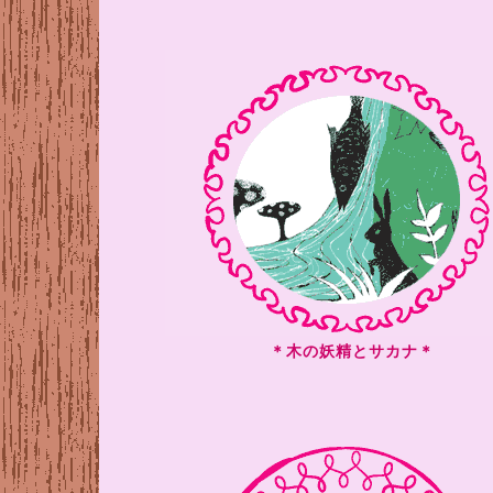
＊木の妖精とサカナ＊