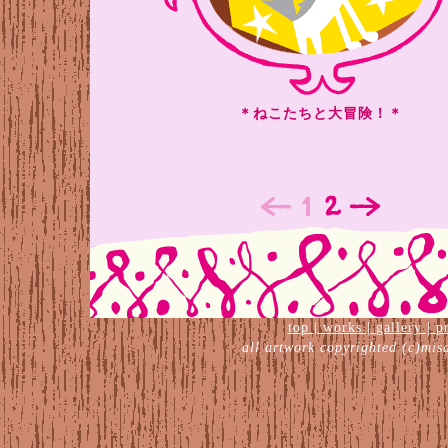
＊ねこたちと大冒険！＊
top
|
works
|
gallery
|
p
all artwork copyrighted (c)mis