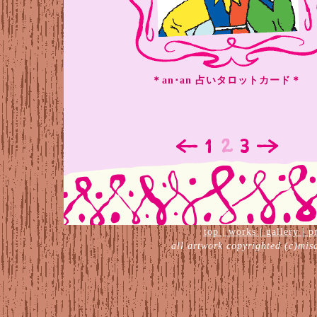
＊an･an 占いタロットカード＊
top
|
works
|
gallery
|
p
all artwork copyrighted (c)mis