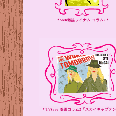
＊web雑誌フイナム コラム2＊
＊TVtaro 映画コラム2「スカイキャプテ